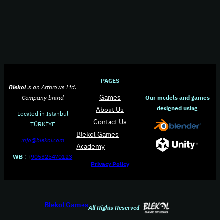
PAGES
Blekol
is an Artbrows Ltd.
Games
Our models and games
Company brand
designed using
About Us
Located in İstanbul
Contact Us
TÜRKİYE
Blekol Games
info@blekol.com
Academy
WB
: +
905325470123
Privacy Policy
Blekol Games
All Rights Reserved