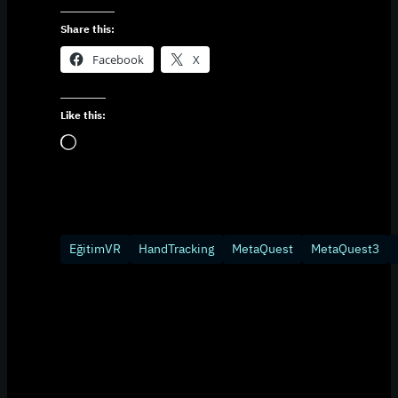
Share this:
Facebook
X
Like this:
Loading…
EğitimVR
HandTracking
MetaQuest
MetaQuest3